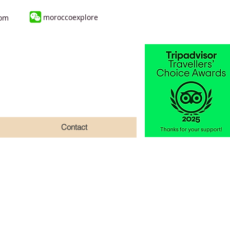
moroccoexplore
com
Contact