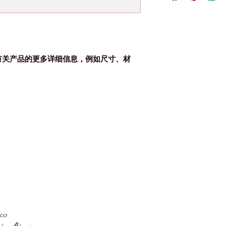
packaging and cost.
information about y
way to build trust
that they can buy f
有关产品的更多详细信息，例如尺寸、材
Morocco Explore Adventure
Website:
www.moroccoexploreadventures.c
Email:
moroccoexploreadventure@gmail.c
Phone:
+212 667-743018
Whatsapp:
+212 691601270