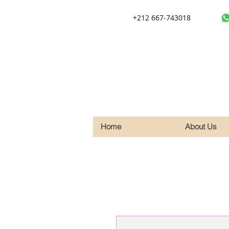
+212 667-743018
Home
About Us