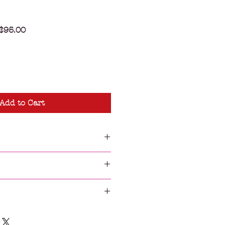
ular
Sale
$95.00
e
Price
Add to Cart
处适合添加有关产品的更多信息，例
和清洗说明。另外，也可在此处描述
及能给客户带来哪些好处。买家总是
策。此处适合向客户说明如何处理不
楚了解产品。所以，尽量多提供相关
退换政策应力求简单明了，这样才能
和决心购买您的产品。
客户不再有后顾之忧。
y. I'm a great place to add more
your shipping methods,