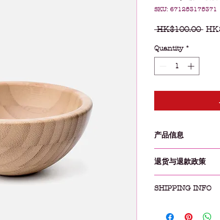
SKU: 671253175371
Reg
 HK$100.00 
HK
Pric
Quantity
*
产品信息
此处是产品详情。此
退货与退款政策
如尺寸、材料、保养
产品的独特之处，以
此处是退货与退款政
希望能在购买之前清
SHIPPING INFO
满意的产品。退款或
信息，让买家有信心
建立起信任关系，使
I'm a shipping polic
information about 