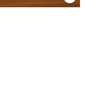
www.moroccoexploreadventures.com
Website:
Email:
moroccoexploreadventure@gmail.com
Phone:
+212 667-743018
Whatsapp:
+212 691601270
WeChat:
moroccoexplore
Social Media: