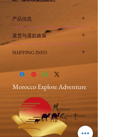
产品信息
此处是产品详情。此处适合添加有关产
退货与退款政策
品的更多信息，例如尺寸、材料、保养
和清洗说明。另外，也可在此处描述产
此处是退货与退款政策。此处适合向客
品的独特之处，以及能给客户带来哪些
SHIPPING INFO
户说明如何处理不满意的产品。退款或
好处。买家总是希望能在购买之前清楚
退换政策应力求简单明了，这样才能建
了解产品。所以，尽量多提供相关信
I'm a shipping policy. I'm a great
立起信任关系，使客户不再有后顾之
息，让买家有信心和决心购买您的产
place to add more information
忧。
品。
about your shipping methods,
packaging and cost. Providing
Morocco Explore Adventure
straightforward information about
your shipping policy is a great way
to build trust and reassure your
customers that they can buy from
you with confidence.