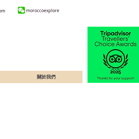
moroccoexplore
com
關於我們